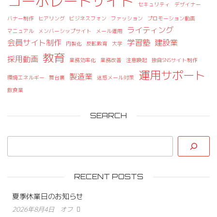
コーポレートサイト
セキュリティ
デザイナー
バナー制作
ヒアリング
ビジネスフォン
ファッション
プロモーション動画
ライティング
マニュアル
メンバーシップサイト
メール運用
会員サイト制作
学習塾
建設業
内製化
反転教育
大学
教育
採用動画
業務効率化
業務改善
注意喚起
独自SNSサイト制作
運用サポート
製造業
環境エネルギー
舞台裏
迷惑メール対策
飲食業
SEARCH
RECENT POSTS
夏季休業日のお知らせ
2026年8月4日
オフ