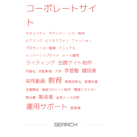
コーポレートサイ
ト
セキュリティ
デザイナー
バナー制作
ヒアリング
ビジネスフォン
ファッション
プロモーション動画
マニュアル
メンバーシップサイト
メール運用
ライティング
会員サイト制作
学習塾
建設業
内製化
反転教育
大学
教育
採用動画
業務効率化
業務改善
注意喚起
独自SNSサイト制作
環境エネルギー
製造業
舞台裏
迷惑メール対策
運用サポート
飲食業
SEARCH