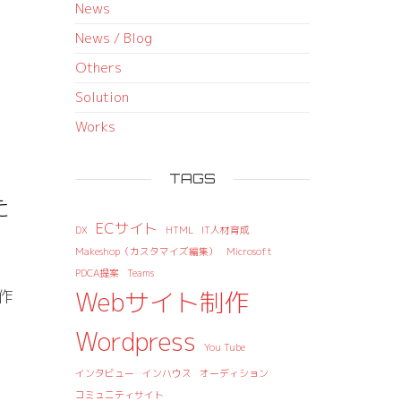
News
News / Blog
Others
Solution
Works
TAGS
た
ECサイト
DX
HTML
IT人材育成
Makeshop（カスタマイズ編集）
Microsoft
PDCA提案
Teams
Webサイト制作
作
Wordpress
You Tube
インタビュー
インハウス
オーディション
コミュニティサイト