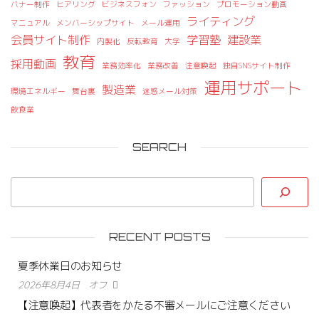
バナー制作
ヒアリング
ビジネスフォン
ファッション
プロモーション動画
ライティング
マニュアル
メンバーシップサイト
メール運用
会員サイト制作
学習塾
建設業
内製化
反転教育
大学
教育
採用動画
業務効率化
業務改善
注意喚起
独自SNSサイト制作
運用サポート
製造業
環境エネルギー
舞台裏
迷惑メール対策
飲食業
SEARCH
RECENT POSTS
夏季休業日のお知らせ
2026年8月4日
オフ
【注意喚起】代表者をかたる不審メールにご注意ください