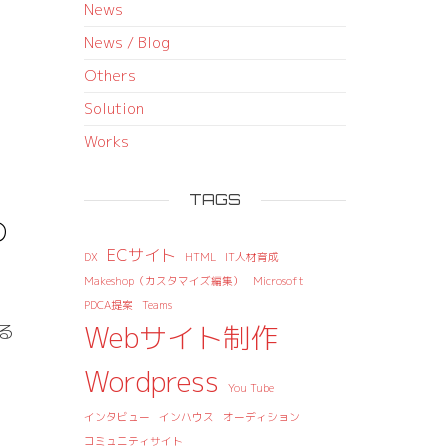
News
News / Blog
Others
Solution
Works
TAGS
の
ECサイト
DX
HTML
IT人材育成
Makeshop（カスタマイズ編集）
Microsoft
PDCA提案
Teams
Webサイト制作
る
Wordpress
You Tube
インタビュー
インハウス
オーディション
コミュニティサイト