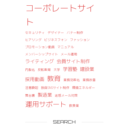
コーポレートサイ
ト
セキュリティ
デザイナー
バナー制作
ヒアリング
ビジネスフォン
ファッション
プロモーション動画
マニュアル
メンバーシップサイト
メール運用
ライティング
会員サイト制作
学習塾
建設業
内製化
反転教育
大学
教育
採用動画
業務効率化
業務改善
注意喚起
独自SNSサイト制作
環境エネルギー
製造業
舞台裏
迷惑メール対策
運用サポート
飲食業
SEARCH