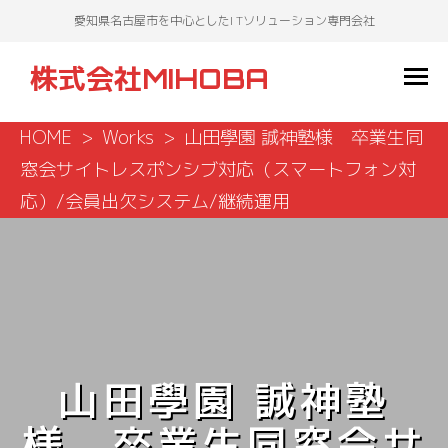
愛知県名古屋市を中心としたI Tソリューション専門会社
株式会社MIHOBA
HOME
Works
山田學園 誠神塾様 卒業生同
窓会サイトレスポンシブ対応（スマートフォン対
応）/会員出欠システム/継続運用
山田學園 誠神塾
様 卒業生同窓会サ