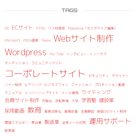
TAGS
ECサイト
DX
HTML
IT人材育成
Makeshop（カスタマイズ編集）
Webサイト制作
Microsoft
PDCA提案
Teams
Wordpress
You Tube
インタビュー
インハウス
オーディション
コミュニティサイト
コーポレートサイト
セキュリティ
デザイナー
バナー制作
ヒアリング
ビジネスフォン
ファッション
プロモーション動画
ライティング
マニュアル
メンバーシップサイト
メール運用
会員サイト制作
学習塾
建設業
内製化
反転教育
大学
教育
採用動画
業務効率化
業務改善
注意喚起
独自SNSサイト制作
運用サポート
製造業
環境エネルギー
舞台裏
迷惑メール対策
飲食業