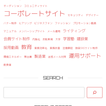
オーディション
コミュニティサイト
コーポレートサイト
セキュリティ
デザイナー
バナー制作
ヒアリング
ビジネスフォン
ファッション
プロモーション動画
ライティング
マニュアル
メンバーシップサイト
メール運用
会員サイト制作
学習塾
建設業
内製化
反転教育
大学
教育
採用動画
業務効率化
業務改善
注意喚起
独自SNSサイト制作
運用サポート
製造業
環境エネルギー
舞台裏
迷惑メール対策
飲食業
SEARCH