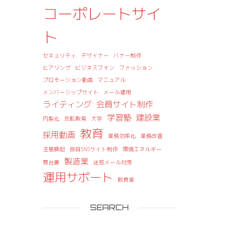
コーポレートサイ
ト
セキュリティ
デザイナー
バナー制作
ヒアリング
ビジネスフォン
ファッション
プロモーション動画
マニュアル
メンバーシップサイト
メール運用
ライティング
会員サイト制作
学習塾
建設業
内製化
反転教育
大学
教育
採用動画
業務効率化
業務改善
注意喚起
独自SNSサイト制作
環境エネルギー
製造業
舞台裏
迷惑メール対策
運用サポート
飲食業
SEARCH