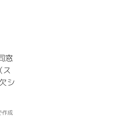
同窓
（ス
欠シ
で作成