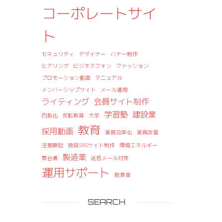
コーポレートサイ
ト
セキュリティ
デザイナー
バナー制作
ヒアリング
ビジネスフォン
ファッション
プロモーション動画
マニュアル
メンバーシップサイト
メール運用
ライティング
会員サイト制作
学習塾
建設業
内製化
反転教育
大学
教育
採用動画
業務効率化
業務改善
注意喚起
独自SNSサイト制作
環境エネルギー
製造業
舞台裏
迷惑メール対策
運用サポート
飲食業
SEARCH