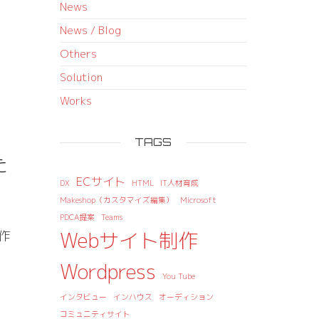
News
News / Blog
Others
Solution
Works
TAGS
た
ECサイト
DX
HTML
IT人材育成
Makeshop（カスタマイズ編集）
Microsoft
PDCA提案
Teams
Webサイト制作
作
Wordpress
You Tube
インタビュー
インハウス
オーディション
コミュニティサイト