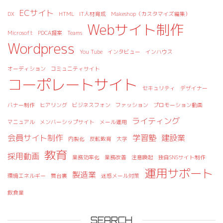
ECサイト
DX
HTML
IT人材育成
Makeshop（カスタマイズ編集）
Webサイト制作
Microsoft
PDCA提案
Teams
Wordpress
You Tube
インタビュー
インハウス
オーディション
コミュニティサイト
コーポレートサイト
セキュリティ
デザイナー
バナー制作
ヒアリング
ビジネスフォン
ファッション
プロモーション動画
ライティング
マニュアル
メンバーシップサイト
メール運用
会員サイト制作
学習塾
建設業
内製化
反転教育
大学
教育
採用動画
業務効率化
業務改善
注意喚起
独自SNSサイト制作
運用サポート
製造業
環境エネルギー
舞台裏
迷惑メール対策
飲食業
SEARCH