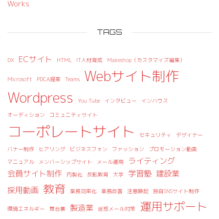
Works
TAGS
ECサイト
DX
HTML
IT人材育成
Makeshop（カスタマイズ編集）
Webサイト制作
Microsoft
PDCA提案
Teams
Wordpress
You Tube
インタビュー
インハウス
オーディション
コミュニティサイト
コーポレートサイト
セキュリティ
デザイナー
バナー制作
ヒアリング
ビジネスフォン
ファッション
プロモーション動画
ライティング
マニュアル
メンバーシップサイト
メール運用
会員サイト制作
学習塾
建設業
内製化
反転教育
大学
教育
採用動画
業務効率化
業務改善
注意喚起
独自SNSサイト制作
運用サポート
製造業
環境エネルギー
舞台裏
迷惑メール対策