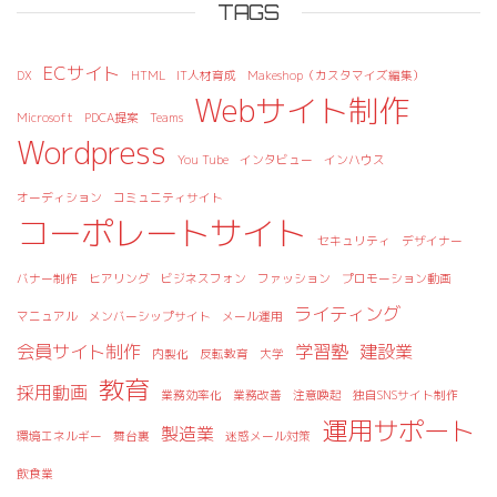
TAGS
ECサイト
DX
HTML
IT人材育成
Makeshop（カスタマイズ編集）
Webサイト制作
Microsoft
PDCA提案
Teams
Wordpress
You Tube
インタビュー
インハウス
オーディション
コミュニティサイト
コーポレートサイト
セキュリティ
デザイナー
バナー制作
ヒアリング
ビジネスフォン
ファッション
プロモーション動画
ライティング
マニュアル
メンバーシップサイト
メール運用
会員サイト制作
学習塾
建設業
内製化
反転教育
大学
教育
採用動画
業務効率化
業務改善
注意喚起
独自SNSサイト制作
運用サポート
製造業
環境エネルギー
舞台裏
迷惑メール対策
飲食業