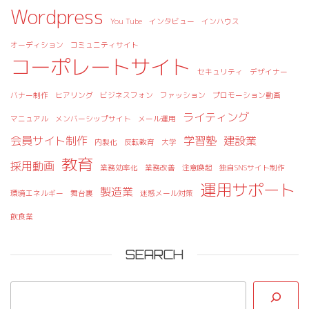
Wordpress
You Tube
インタビュー
インハウス
オーディション
コミュニティサイト
コーポレートサイト
セキュリティ
デザイナー
バナー制作
ヒアリング
ビジネスフォン
ファッション
プロモーション動画
ライティング
マニュアル
メンバーシップサイト
メール運用
会員サイト制作
学習塾
建設業
内製化
反転教育
大学
教育
採用動画
業務効率化
業務改善
注意喚起
独自SNSサイト制作
運用サポート
製造業
環境エネルギー
舞台裏
迷惑メール対策
飲食業
SEARCH