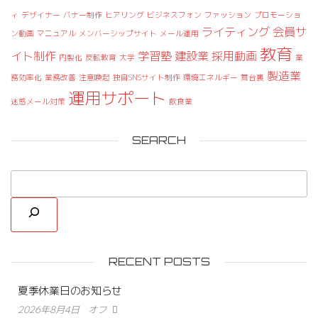
ィ
デザイナー
バナー制作
ヒアリング
ビジネスフォン
ファッション
プロモーショ
ライティング
会員サ
ン動画
マニュアル
メンバーシップサイト
メール運用
教育
イト制作
学習塾
建設業
採用動画
内製化
反転教育
大学
業
製造業
務効率化
業務改善
注意喚起
独自SNSサイト制作
環境エネルギー
舞台裏
運用サポート
迷惑メール対策
飲食業
SEARCH
RECENT POSTS
夏季休業日のお知らせ
2026年8月4日
オフ