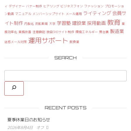
ィ
デザイナー
バナー制作
ヒアリング
ビジネスフォン
ファッション
プロモーショ
ライティング
会員サ
ン動画
マニュアル
メンバーシップサイト
メール運用
教育
イト制作
学習塾
建設業
採用動画
内製化
反転教育
大学
業
製造業
務効率化
業務改善
注意喚起
独自SNSサイト制作
環境エネルギー
舞台裏
運用サポート
迷惑メール対策
飲食業
SEARCH
RECENT POSTS
夏季休業日のお知らせ
2026年8月4日
オフ