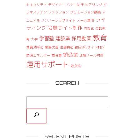
セキュリティ
デザイナー
バナー制作
ヒアリング
ビ
ジネスフォン
ファッション
プロモーション動画
マ
ライ
ニュアル
メンバーシップサイト
メール運用
ティング
会員サイト制作
内製化
反転教
教育
学習塾
建設業
採用動画
育
大学
業務効率化
業務改善
注意喚起
独自SNSサイト制作
製造業
環境エネルギー
舞台裏
迷惑メール対策
運用サポート
飲食業
SEARCH
RECENT POSTS