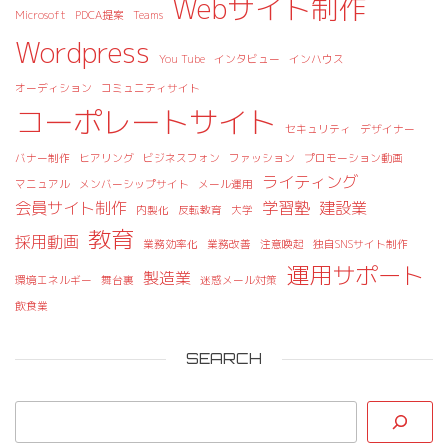
Webサイト制作
Microsoft
PDCA提案
Teams
Wordpress
You Tube
インタビュー
インハウス
オーディション
コミュニティサイト
コーポレートサイト
セキュリティ
デザイナー
バナー制作
ヒアリング
ビジネスフォン
ファッション
プロモーション動画
ライティング
マニュアル
メンバーシップサイト
メール運用
会員サイト制作
学習塾
建設業
内製化
反転教育
大学
教育
採用動画
業務効率化
業務改善
注意喚起
独自SNSサイト制作
運用サポート
製造業
環境エネルギー
舞台裏
迷惑メール対策
飲食業
SEARCH